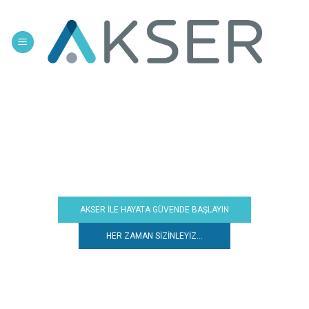
Skip
to
content
AKSER İLE HAYATA GÜVENDE BAŞLAYIN
HER ZAMAN SİZİNLEYİZ...