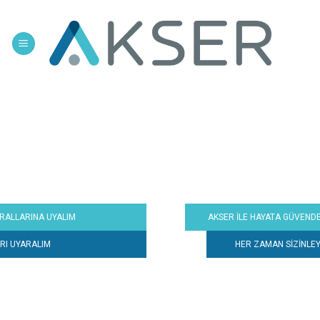
Skip
to
content
RINA UYALIM
AKSER İLE HAYATA GÜVENDE BAŞL
RALIM
HER ZAMAN SİZİNLEYİZ...