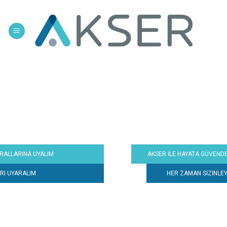
Skip
to
content
RINA UYALIM
AKSER İLE HAYATA GÜVENDE BAŞL
RALIM
HER ZAMAN SİZİNLEYİZ...