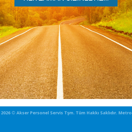
 2026 ©
Akser Personel Servis Tşm.
Tüm Hakkı Saklıdır.
Metro