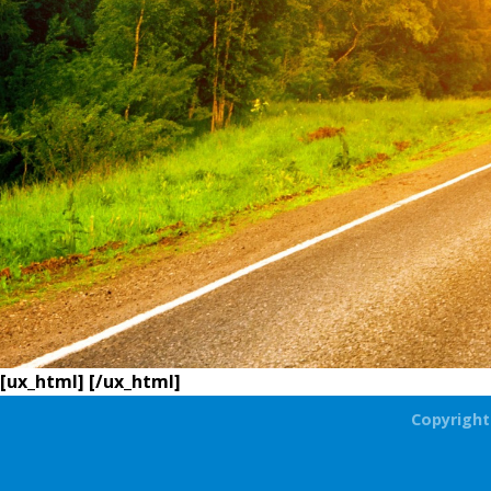
[ux_html]
[/ux_html]
Copyright