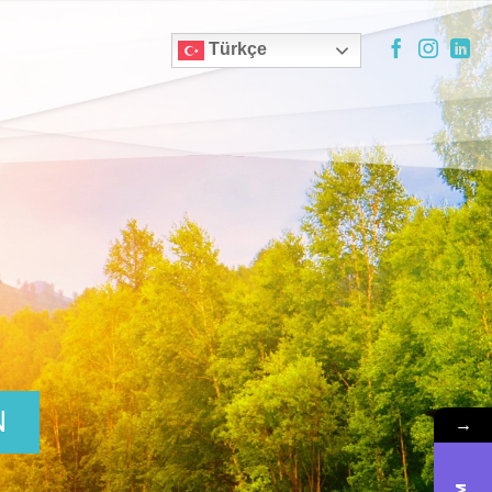
Türkçe
N
→